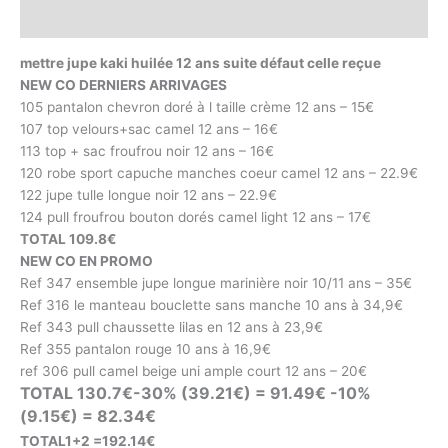
Avis (0)
mettre jupe kaki huilée 12 ans suite défaut celle reçue
NEW CO DERNIERS ARRIVAGES
105 pantalon chevron doré à l taille crème 12 ans – 15€
107 top velours+sac camel 12 ans – 16€
113 top + sac froufrou noir 12 ans – 16€
120 robe sport capuche manches coeur camel 12 ans – 22.9€
122 jupe tulle longue noir 12 ans – 22.9€
124 pull froufrou bouton dorés camel light 12 ans – 17€
TOTAL 109.8€
NEW CO EN PROMO
Ref 347 ensemble jupe longue marinière noir 10/11 ans – 35€
Ref 316 le manteau bouclette sans manche 10 ans à 34,9€
Ref 343 pull chaussette lilas en 12 ans à 23,9€
Ref 355 pantalon rouge 10 ans à 16,9€
ref 306 pull camel beige uni ample court 12 ans – 20€
TOTAL 130.7€-30% (39.21€) = 91.49€ -10%
(9.15€) = 82.34€
TOTAL1+2 =192.14€