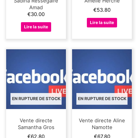
Sadina Ressegaire
Amélie Herche
Amad
€
53.80
€
30.00
Lire la suite
Lire la suite
EN RUPTURE DE STOCK
EN RUPTURE DE STOCK
Vente directe
Vente directe Aline
Samantha Gros
Namotte
€
62.80
€
67.80