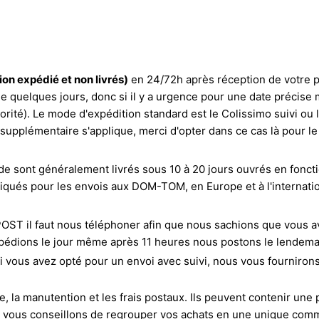
ion expédié et non livrés)
en 24/72h après réception de votre 
e quelques jours, donc si il y a urgence pour une date précise
rité). Le mode d'expédition standard est le Colissimo suivi ou la
supplémentaire s'applique, merci d'opter dans ce cas là pour 
e sont généralement livrés sous 10 à 20 jours ouvrés en foncti
iqués pour les envois aux DOM-TOM, en Europe et à l'internati
 il faut nous téléphoner afin que nous sachions que vous ave
édions le jour même après 11 heures nous postons le lendema
si vous avez opté pour un envoi avec suivi, nous vous fourniron
 la manutention et les frais postaux. Ils peuvent contenir une p
 vous conseillons de regrouper vos achats en une unique comma