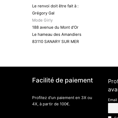
Le renvoi doit être fait à :
Grégory Gal
Mode Girly
188 avenue du Mont d'Or
Le hameau des Amandiers
83110 SANARY SUR MER
Facilité de paiement
Pro
ava
Profitez d'un paiement en 3X ou
Email
4X, à partir de 100€.