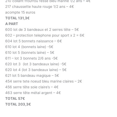
210 collant froufrou fesse bleu marine 1/2 ans – 4€
217 chaussette haute rouge 1/2 ans – 4€
acompte 15 euros
TOTAL 131,3€
A PART
600 lot de 3 bandeaux et 2 serres tête – 5€
602 – protection telephone pour sport x 2 = 6€
604 lot 5 bonnets naissance – 6€
610 lot 4 (bonnets laine) -5€
610 lot 5 (bonnets laine) – 5€
611 – lot 3 bonnets 2/6 ans -5€
620 lot 3 (lot 3 bandeaux laine) -5€
620 lot 4 (lot 3 bandeaux laine) – 5€
621 lot 5 bandeau magique – 5€
454 serre tete noeud bleu marine claires – 2€
456 serre tête soie claire’s – 4€
463 serre tête métal argent – 4€
TOTAL 57€
TOTAL 203,3€