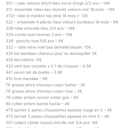
301 – robe velours stitch bleu sucre d’orge 2/3 ans – 14€
311- ensemble robe+sac+bonnet velours noir 18 mois – 14€
3112- robe bi matière top doré 18 mois )- 12€
322 – ensemble 4 pièces haut velours bordeaux 18 mois – 9€
328-robe etincelle bleu 3/4 ans – 14€
329-combi noel+bonnet 2 ans – 14€
336- poncho noel 5/6 ans – 6€
332 – robe mère noel bas dentelle/sequin. 10€
420 bis bandeau cheveux pour se demaquiller 3€
426 led toilette -6€
432 sent bon cendrier x 3 1 de chaque) – 4,5€
441 savon lait de brebis – 3,8€
410 livre mandala – 6€
76 grosse pince cheveux coeur fushia – 2€
76 grosse pince cheveux coeur rose – 2€
79 collier enfant ourson entier gris – 4€
80 collier enfant bambi fushia – 4€
475 sachet 3 apires chaussettes epaisse rouge en S – 4€
475 sachet 3 paires chaussettes epaisse en mint S – 4€
207 collant côtelé noeud cheville noir 2/4 ans -6€