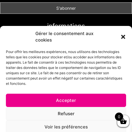
informations
Gérer le consentement aux
Conditions générales de vente
cookies
Livraison et retour
Formulaire de retour
Pour offrir les meilleures expériences, nous utilisons des technologies
telles que les cookies pour stocker et/ou accéder aux informations des
Politique de cookies (UE)
appareils. Le fait de consentir à ces technologies nous permettra de
traiter des données telles que le comportement de navigation ou les ID
uniques sur ce site. Le fait de ne pas consentir ou de retirer son
consentement peut avoir un effet négatif sur certaines caractéristiques
et fonctions.
Accepter
© 2025 - Mode Girly - Boutique en ligne réalisée par
CDS création
Refuser
0
de site.
Découvrez également
notre boutique my little cérémonie
: robes de
Voir les préférences