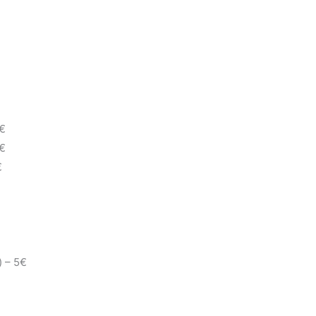
9€
9€
€
) – 5€