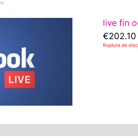
oy
live fin
€
202.10
Rupture de stoc
s
Avis (0)