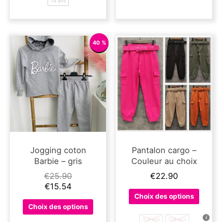
14 ans
Les
options
peuvent
être
40 %
choisies
sur
la
page
du
produit
Jogging coton
Pantalon cargo –
Barbie – gris
Couleur au choix
€
25.90
€
22.90
€
15.54
Ce
Choix des options
Ce
produit
Choix des options
produit
a
3/4 ans
5/6 ans