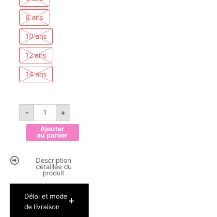
8 ans
10 ans
12 ans
14 ans
quantité
-
+
de
Jogging
veste
Ajouter
print
au panier
Barbie
-
Noir
Description
détaillée du
produit
Délai et mode
de livraison