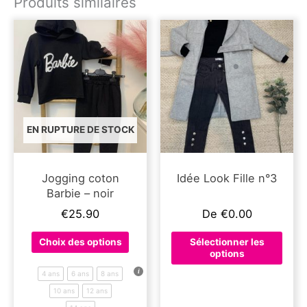
Produits similaires
EN RUPTURE DE STOCK
Jogging coton
Idée Look Fille n°3
Barbie – noir
€
25.90
De
€
0.00
Ce
Choix des options
Sélectionner les
produit
options
a
4 ans
6 ans
8 ans
plusieurs
10 ans
12 ans
variations.