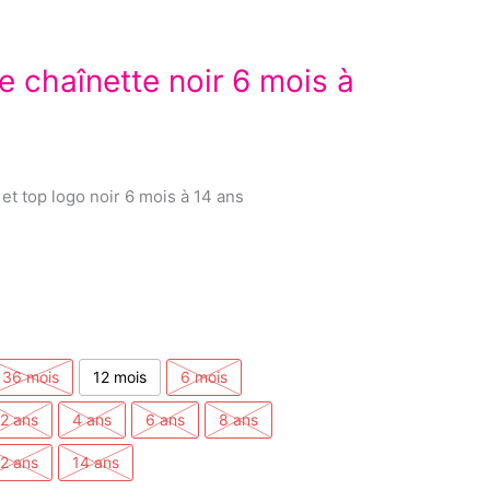
 chaînette noir 6 mois à
et top logo noir 6 mois à 14 ans
36 mois
12 mois
6 mois
2 ans
4 ans
6 ans
8 ans
2 ans
14 ans