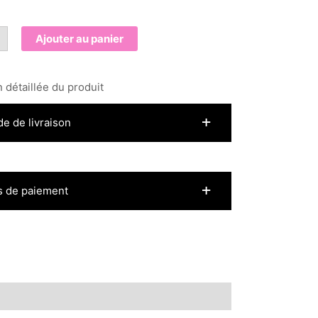
+
Ajouter au panier
e
e
 détaillée du produit
de de livraison
 de paiement