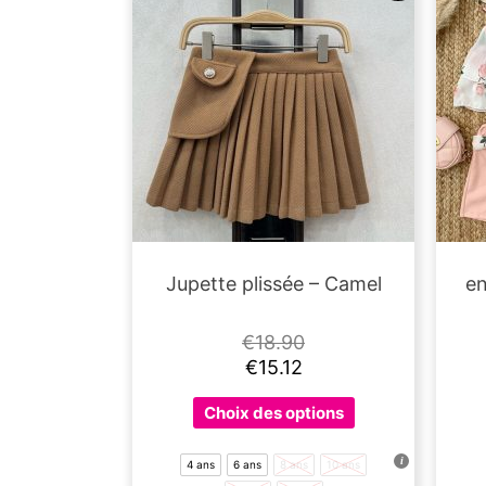
sur
la
page
du
produit
Jupette plissée – Camel
en
€
18.90
€
15.12
Ce
Choix des options
produit
a
4 ans
6 ans
8 ans
10 ans
plusieurs