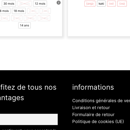
30 mois
36 mois
12 mois
beige
kaki
noir
rose
Les
L
6 mois
18 mois
2 ans
4 ans
options
o
6 ans
8 ans
10 ans
12 ans
peuvent
p
14 ans
être
ê
choisies
c
sur
s
la
l
page
p
du
d
produit
p
fitez de tous nos
informations
antages
Conditions générales de ve
Livraison et retour
Formulaire de retour
Politique de cookies (UE)