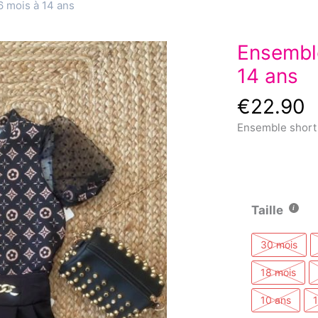
6 mois à 14 ans
Ensemble
14 ans
€
22.90
Ensemble short 
Taille
30 mois
18 mois
10 ans
1