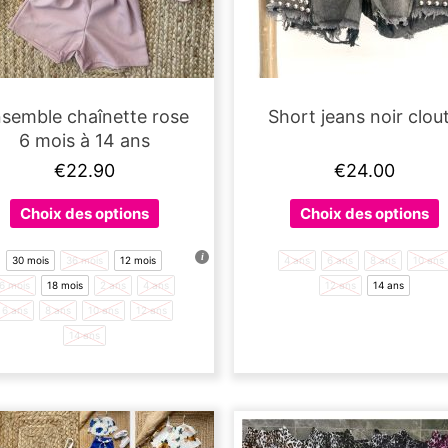
semble chaînette rose
Short jeans noir clou
6 mois à 14 ans
€
22.90
€
24.00
Ce
C
Choix des options
Choix des options
produit
p
a
a
30 mois
36 mois
12 mois
4 ans
6 ans
8 ans
10 ans
plusieurs
p
6 mois
18 mois
2 ans
4 ans
12 ans
14 ans
variations.
v
6 ans
8 ans
10 ans
12 ans
Les
L
14 ans
options
o
peuvent
p
être
ê
choisies
c
sur
s