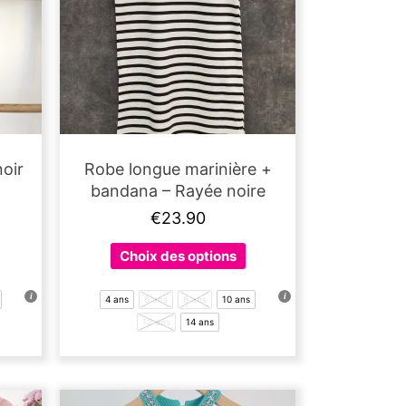
oir
Robe longue marinière +
bandana – Rayée noire
€
23.90
e
Ce
Choix des options
roduit
produit
a
4 ans
6 ans
8 ans
10 ans
lusieurs
plusieurs
12 ans
14 ans
ariations.
variations.
es
Les
ptions
options
euvent
peuvent