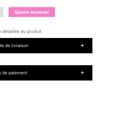
+
Ajouter au panier
ort
s
 détaillée du produit
de de livraison
 de paiement