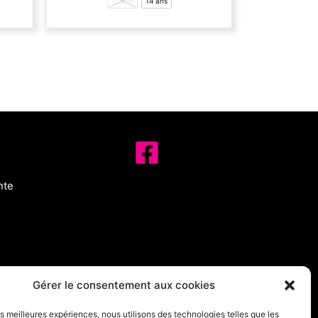
12 ans
14 ans
ariations.
variations.
es
Les
ptions
options
euvent
peuvent
tre
être
hoisies
choisies
ur
sur
a
la
age
page
u
du
roduit
produit
nte
Gérer le consentement aux cookies
les meilleures expériences, nous utilisons des technologies telles que les