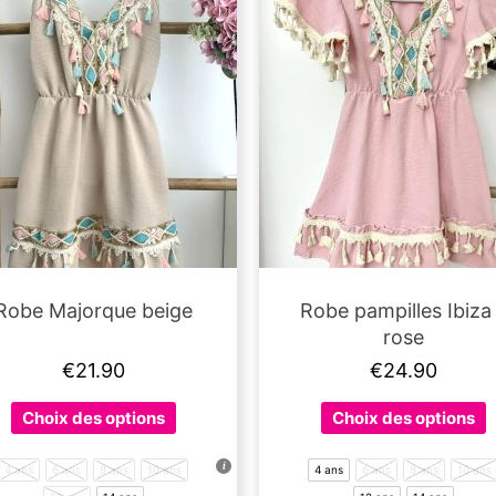
être
ê
choisies
c
sur
s
la
l
page
p
du
d
produit
p
Robe Majorque beige
Robe pampilles Ibiza
rose
€
21.90
€
24.90
Ce
C
Choix des options
Choix des options
produit
p
a
a
4 ans
6 ans
8 ans
10 ans
4 ans
6 ans
8 ans
10 ans
plusieurs
p