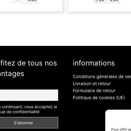
12 ans
14 ans
12 ans
14 ans
variations.
v
Les
L
options
o
peuvent
p
être
ê
choisies
c
sur
s
la
l
page
p
fitez de tous nos
informations
du
d
antages
produit
p
Conditions générales de ve
Livraison et retour
Formulaire de retour
Politique de cookies (UE)
 continuant, vous acceptez la
que de confidentialité
Pour offrir 