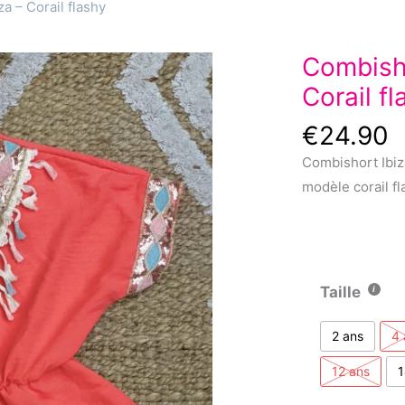
a – Corail flashy
Combisho
Corail f
€
24.90
Combishort Ibiz
modèle corail fl
Taille
2 ans
4 
12 ans
1