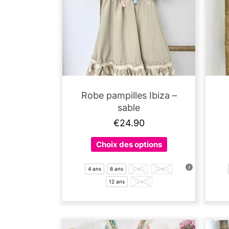
Robe pampilles Ibiza –
sable
€
24.90
Ce
Choix des options
produit
a
4 ans
6 ans
8 ans
10 ans
plusieurs
12 ans
14 ans
variations.
Les
options
peuvent