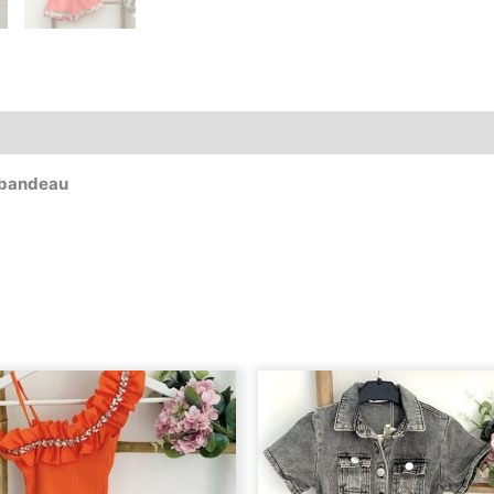
s
Avis (0)
t bandeau