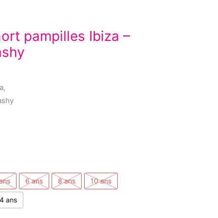
rt pampilles Ibiza –
lashy
a,
ashy
ans
6 ans
8 ans
10 ans
4 ans