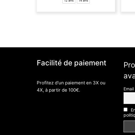
12 ans
14 ans
variations.
Les
options
peuvent
être
choisies
sur
la
Facilité de paiement
page
Pro
du
av
produit
Profitez d'un paiement en 3X ou
Email
4X, à partir de 100€.
En
politi