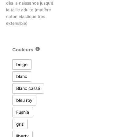
dès la naissance jusqu’à
la taille adulte (matière
coton élastique très
extensible)
Couleurs
beige
blanc
Blanc cassé
bleu roy
Fushia
gris
liberty