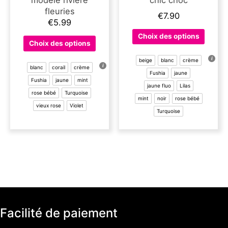
modèle rivière
chic choc
fleuries
€
7.90
€
5.99
Ce
Choix des options
Ce
produit
Choix des options
produit
a
a
beige
blanc
crème
plusieu
blanc
corail
crème
plusieurs
Fushia
jaune
variati
Fushia
jaune
mint
variations.
jaune fluo
Lilas
Les
rose bébé
Turquoise
Les
options
mint
noir
rose bébé
options
vieux rose
Violet
peuven
Turquoise
peuvent
être
être
choisie
choisies
sur
sur
la
la
page
page
du
du
produit
produit
Facilité de paiement