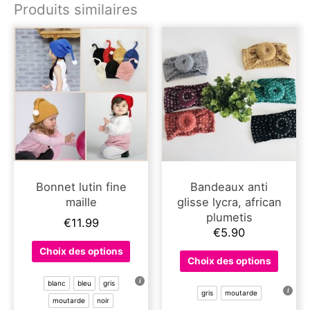
Produits similaires
Bonnet lutin fine
Bandeaux anti
maille
glisse lycra, african
plumetis
€
11.99
€
5.90
Ce
Choix des options
Ce
produit
Choix des options
produit
a
a
blanc
bleu
gris
plusieurs
gris
moutarde
plusieu
moutarde
noir
variations.