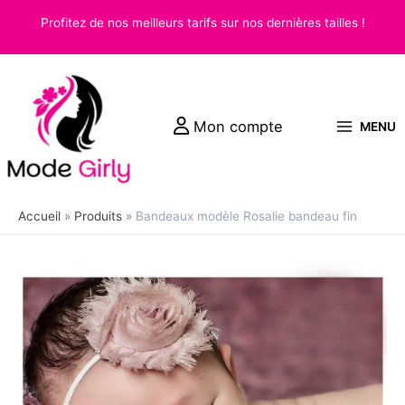
Aller
Profitez de nos meilleurs tarifs sur nos dernières tailles !
au
contenu
Mon compte
MENU
Accueil
Produits
Bandeaux modèle Rosalie bandeau fin