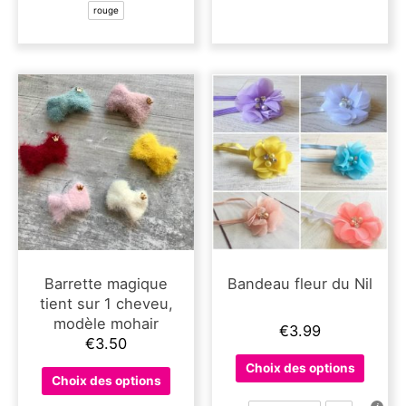
variati
rouge
Les
Les
options
options
peuvent
peuven
être
être
choisies
choisie
sur
sur
la
la
page
page
du
du
produit
produit
Barrette magique
Bandeau fleur du Nil
tient sur 1 cheveu,
modèle mohair
€
3.99
€
3.50
Ce
Choix des options
Ce
produit
Choix des options
produit
a