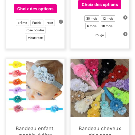
Ce
Choix des options
Ce
produit
Choix des options
produit
a
a
30 mois
12 mois
plusieu
crème
Fushia
rose
plusieurs
6 mois
18 mois
variati
rose poudré
variations.
Les
rouge
vieux rose
Les
options
options
peuven
peuvent
être
être
choisie
choisies
sur
sur
la
la
page
page
du
du
produit
produit
Bandeau enfant,
Bandeau cheveux