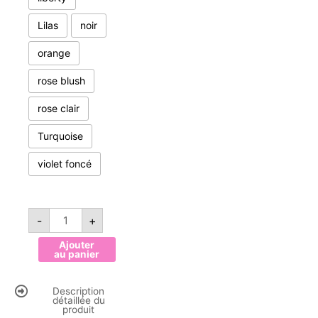
Lilas
noir
orange
rose blush
rose clair
Turquoise
violet foncé
quantité
-
+
de
Bandeaux
modèle
Ajouter
Rosalie
au panier
bandeau
fin
Description
détaillée du
produit