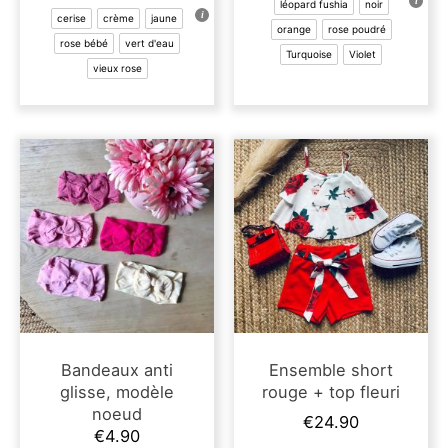
a
léopard fushia
noir
plusieu
cerise
crème
jaune
plusieurs
orange
rose poudré
variati
rose bébé
vert d'eau
variations.
Turquoise
Violet
Les
vieux rose
Les
options
options
peuven
peuvent
être
être
choisie
choisies
sur
sur
la
la
page
page
du
du
produit
produit
Bandeaux anti
Ensemble short
glisse, modèle
rouge + top fleuri
noeud
€
24.90
€
4.90