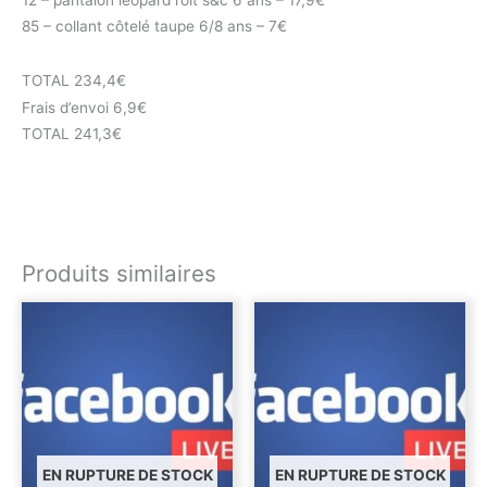
85 – collant côtelé taupe 6/8 ans – 7€
TOTAL 234,4€
Frais d’envoi 6,9€
TOTAL 241,3€
Produits similaires
EN RUPTURE DE STOCK
EN RUPTURE DE STOCK