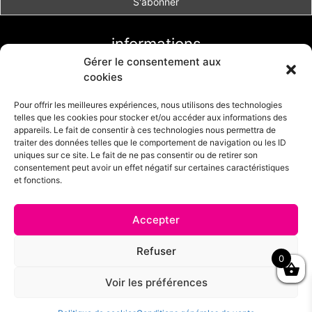
informations
Gérer le consentement aux
Conditions générales de vente
cookies
Livraison et retour
Formulaire de retour
Pour offrir les meilleures expériences, nous utilisons des technologies
telles que les cookies pour stocker et/ou accéder aux informations des
Politique de cookies (UE)
appareils. Le fait de consentir à ces technologies nous permettra de
traiter des données telles que le comportement de navigation ou les ID
uniques sur ce site. Le fait de ne pas consentir ou de retirer son
consentement peut avoir un effet négatif sur certaines caractéristiques
et fonctions.
Accepter
© 2025 - Mode Girly - Boutique en ligne réalisée par
CDS création
Refuser
0
de site.
Découvrez également
notre boutique my little cérémonie
: robes de
Voir les préférences
cérémonie pour fille, robes de baptême.