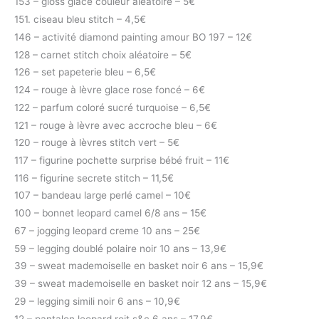
153 – gloss glace couleur aléatoire – 5€
151. ciseau bleu stitch – 4,5€
146 – activité diamond painting amour BO 197 – 12€
128 – carnet stitch choix aléatoire – 5€
126 – set papeterie bleu – 6,5€
124 – rouge à lèvre glace rose foncé – 6€
122 – parfum coloré sucré turquoise – 6,5€
121 – rouge à lèvre avec accroche bleu – 6€
120 – rouge à lèvres stitch vert – 5€
117 – figurine pochette surprise bébé fruit – 11€
116 – figurine secrete stitch – 11,5€
107 – bandeau large perlé camel – 10€
100 – bonnet leopard camel 6/8 ans – 15€
67 – jogging leopard creme 10 ans – 25€
59 – legging doublé polaire noir 10 ans – 13,9€
39 – sweat mademoiselle en basket noir 6 ans – 15,9€
39 – sweat mademoiselle en basket noir 12 ans – 15,9€
29 – legging simili noir 6 ans – 10,9€
12 – pantalon leopard roit s&c 6 ans – 17,9€