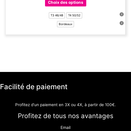
Choix des options
produit
a
T3 46/48
T4 50/52
plusieurs
Bordeaux
variations.
Les
options
peuvent
être
choisies
sur
la
page
du
Facilité de paiement
produit
Profitez d'un paiement en 3X ou 4X, à partir de 100€.
Profitez de tous nos avantages
Email