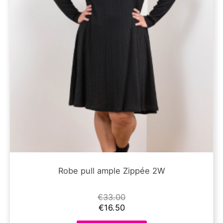
la
page
du
produit
Robe pull ample Zippée 2W
€
33.00
€
16.50
Ce