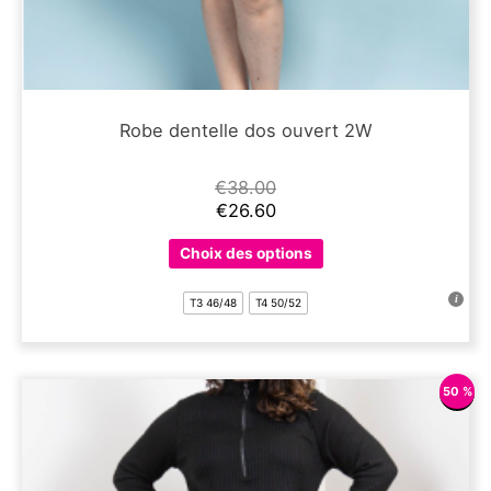
Robe dentelle dos ouvert 2W
€
38.00
€
26.60
Ce
Choix des options
produit
a
T3 46/48
T4 50/52
plusieurs
variations.
Les
options
50 %
peuvent
être
choisies
sur