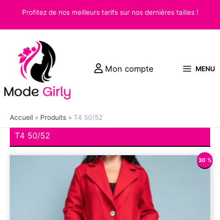
Aller
Profitez de nos meilleurs tarifs sur nos dernières tailles !
au
contenu
Mon compte
MENU
Accueil
Produits
T4 50/52
T4 50/52
30 %