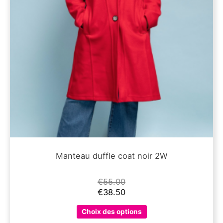
Manteau duffle coat noir 2W
€
55.00
€
38.50
Ce
Choix des options
produit