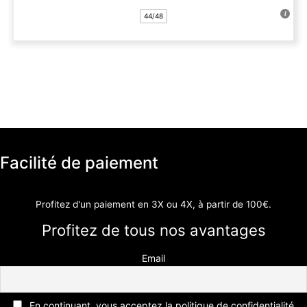
a
44/48
plusieurs
variations.
Les
options
peuvent
être
choisies
sur
la
Facilité de paiement
page
du
produit
Profitez d'un paiement en 3X ou 4X, à partir de 100€.
Profitez de tous nos avantages
Email
En continuant, vous acceptez la politique de confidentialité