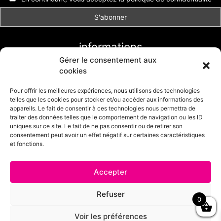
informations
Gérer le consentement aux
Conditions générales de vente
cookies
Livraison et retour
Formulaire de retour
Pour offrir les meilleures expériences, nous utilisons des technologies
telles que les cookies pour stocker et/ou accéder aux informations des
Politique de cookies (UE)
appareils. Le fait de consentir à ces technologies nous permettra de
traiter des données telles que le comportement de navigation ou les ID
uniques sur ce site. Le fait de ne pas consentir ou de retirer son
consentement peut avoir un effet négatif sur certaines caractéristiques
et fonctions.
Accepter
© 2025 - Mode Girly - Boutique en ligne réalisée par
CDS création
Refuser
0
de site.
Découvrez également
notre boutique my little cérémonie
: robes de
Voir les préférences