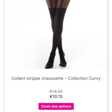
Collant strippe chaussette – Collection Curvy
€
14.50
€
10.15
Ce
Choix des options
produit