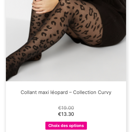
page
du
produit
Collant maxi léopard – Collection Curvy
€
19.00
€
13.30
Ce
Choix des options
produit