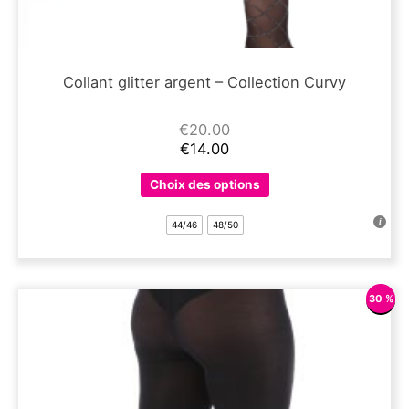
Collant glitter argent – Collection Curvy
€
20.00
€
14.00
Ce
Choix des options
produit
a
44/46
48/50
plusieurs
variations.
Les
options
30 %
peuvent
être
choisies
sur
la