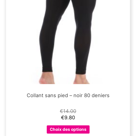
page
du
produit
Collant sans pied – noir 80 deniers
€
14.00
€
9.80
Ce
Choix des options
produit