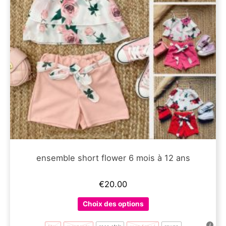
ensemble short flower 6 mois à 12 ans
€
20.00
Ce
Choix des options
produit
a