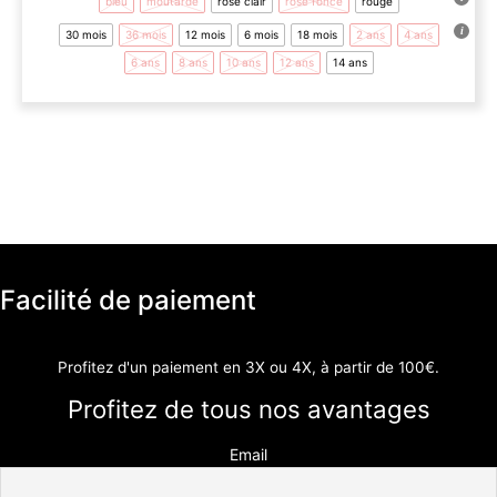
bleu
moutarde
rose clair
rose foncé
rouge
plusieurs
30 mois
36 mois
12 mois
6 mois
18 mois
2 ans
4 ans
variations.
Les
6 ans
8 ans
10 ans
12 ans
14 ans
options
peuvent
être
choisies
sur
la
page
du
produit
Facilité de paiement
Profitez d'un paiement en 3X ou 4X, à partir de 100€.
Profitez de tous nos avantages
Email