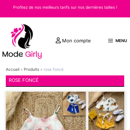
Aller
Profitez de nos meilleurs tarifs sur nos dernières tailles !
au
contenu
Mon compte
MENU
Accueil
Produits
rose foncé
ROSE FONCÉ